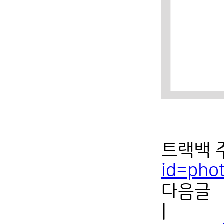
트랙백 
id=pho
다음글
|