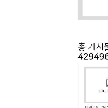
총 게시
42949
바람숲의 7월은